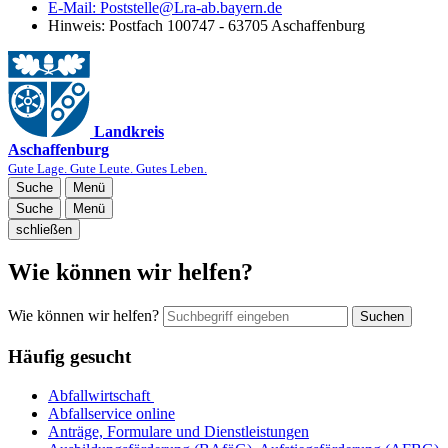
E-Mail:
Poststelle@Lra-ab.bayern.de
Hinweis:
Postfach 100747 - 63705 Aschaffenburg
Landkreis
Aschaffenburg
Gute Lage. Gute Leute. Gutes Leben.
Suche
Menü
Suche
Menü
schließen
Wie können wir helfen?
Wie können wir helfen?
Suchen
Häufig gesucht
Abfallwirtschaft
Abfallservice online
Anträge, Formulare und Dienstleistungen