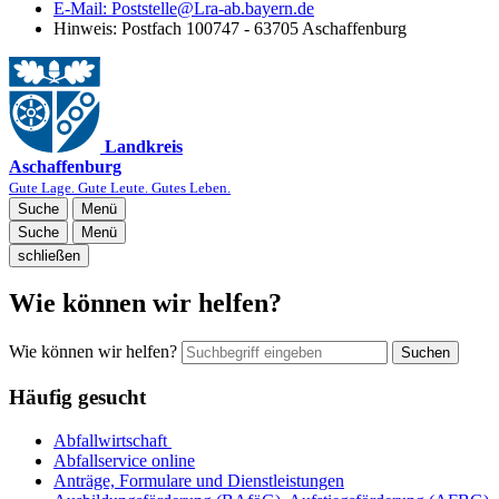
E-Mail:
Poststelle@Lra-ab.bayern.de
Hinweis:
Postfach 100747 - 63705 Aschaffenburg
Landkreis
Aschaffenburg
Gute Lage. Gute Leute. Gutes Leben.
Suche
Menü
Suche
Menü
schließen
Wie können wir helfen?
Wie können wir helfen?
Suchen
Häufig gesucht
Abfallwirtschaft
Abfallservice online
Anträge, Formulare und Dienstleistungen