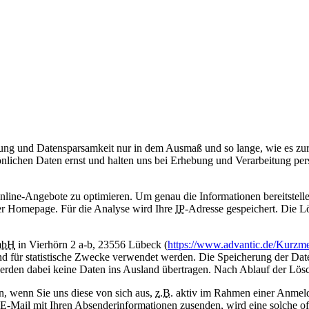
g und Datensparsamkeit nur in dem Ausmaß und so lange, wie es zur
nlichen Daten ernst und halten uns bei Erhebung und Verarbeitung per
Online-Angebote zu optimieren. Um genau die Informationen bereitstel
erer Homepage. Für die Analyse wird Ihre
IP
-Adresse gespeichert. Die L
bH
in Vierhörn 2 a-b, 23556 Lübeck (
https://www.advantic.de/Kurzm
nd für statistische Zwecke verwendet werden. Die Speicherung der Date
erden dabei keine Daten ins Ausland übertragen. Nach Ablauf der Lösc
, wenn Sie uns diese von sich aus,
z.B.
aktiv im Rahmen einer Anmeldu
 E-Mail mit Ihren Absenderinformationen zusenden, wird eine solche o