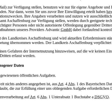
Mail) zur Verfügung stellen, benutzen wir nur für eigene Angebote und
en. Nur dann, wenn Sie uns zuvor Ihre Einwilligung erteilt haben
bz
mationszwecken. Ihre Angaben verarbeiten und nutzen wir ausschließl
amt Aschaffenburg zur Verfügung stellen, werden durch geeignete techn
echtigter Personen oder nicht autorisierte Offenlegung gegenüber Drit
maßnahmen unseres Providers Advantic
GmbH
dabei fortlaufend kontroll
ot des Landkreises Aschaffenburg und wird aktuellen Erfordernissen st
ortung übernommen werden. Der Landkreis Aschaffenburg verpflichtet 
meinen Gefahren der Internetnutzung hinzuweisen, auf die wir keinen E
ritten erfasst werden.
zogener Daten
ugewiesenen öffentlichen Aufgaben.
eit nichts anderes angegeben ist, aus
Art.
4
Abs.
1 des Bayerischen Dat
ubt, die zur Erfüllung einer uns obliegenden Aufgabe erforderlichen D
atenverarbeitung auf
Art.
6
Abs.
1 Unterabsatz 1 Buchstabe a
DSGVO
.