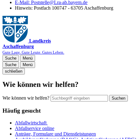
E-Mail:
Poststelle@Lra-ab.bayern.de
Hinweis:
Postfach 100747 - 63705 Aschaffenburg
Landkreis
Aschaffenburg
Gute Lage. Gute Leute. Gutes Leben.
Suche
Menü
Suche
Menü
schließen
Wie können wir helfen?
Wie können wir helfen?
Suchen
Häufig gesucht
Abfallwirtschaft
Abfallservice online
Anträge, Formulare und Dienstleistungen